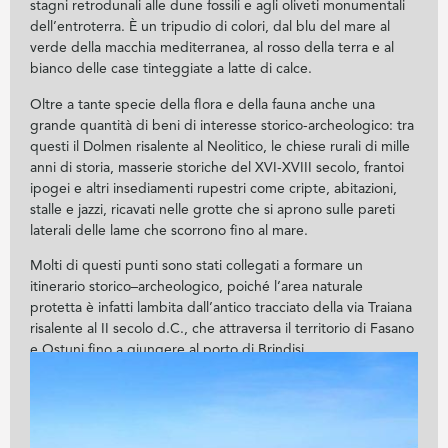
stagni retrodunali alle dune fossili e agli oliveti monumentali
dell’entroterra. È un tripudio di colori, dal blu del mare al
verde della macchia mediterranea, al rosso della terra e al
bianco delle case tinteggiate a latte di calce.
Oltre a tante specie della flora e della fauna anche una
grande quantità di beni di interesse storico-archeologico: tra
questi il Dolmen risalente al Neolitico, le chiese rurali di mille
anni di storia, masserie storiche del XVI-XVIII secolo, frantoi
ipogei e altri insediamenti rupestri come cripte, abitazioni,
stalle e jazzi, ricavati nelle grotte che si aprono sulle pareti
laterali delle lame che scorrono fino al mare.
Molti di questi punti sono stati collegati a formare un
itinerario storico–archeologico, poiché l’area naturale
protetta è infatti lambita dall’antico tracciato della via Traiana
risalente al II secolo d.C., che attraversa il territorio di Fasano
e Ostuni fino a giungere al porto di Brindisi.