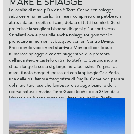
MARE E SPIAGGE
La località di mare più vicina è Torre Canne con spiagge
sabbiose e numerosi lidi balneari, compreso una pet-beach
attrezzata per ospitare i cani, dotata di tutti i comfort. Se si
preferisce la scogliera bisogna dirigersi più a nord verso
Savelletri ove è possibile anche noleggiare gommoni o
prenotare immersioni subacquee con un Centro Diving.
Procedendo verso nord si arriva a Monopoli con le sue
numerose spiagge e calette suggestive e la presenza
dell’incantevole castello di Santo Stefano. Continuando la
strada lungo la costa si giunge nella bellissima Polignano a
mare, il noto borgo di pescatori con la spiaggia Cala Porto,
una delle più famose fotografate di Puglia. Come non parlare
del mare turchese che lambisce le spiagge bianche della
riserva naturale marina Torre Guaceto che dista 38km dalla
Masseria ed è annoverato tra i litorali più belli di Puglia.