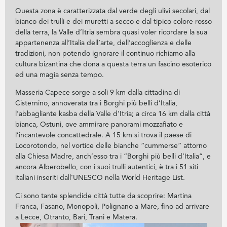
Questa zona è caratterizzata dal verde degli ulivi secolari, dal
bianco dei trulli e dei muretti a secco e dal tipico colore rosso
della terra, la Valle d’Itria sembra quasi voler ricordare la sua
appartenenza all’Italia dell’arte, dell’accoglienza e delle
tradizioni, non potendo ignorare il continuo richiamo alla
cultura bizantina che dona a questa terra un fascino esoterico
ed una magia senza tempo.
Masseria Capece sorge a soli 9 km dalla cittadina di
Cisternino, annoverata tra i Borghi più belli d’Italia,
l’abbagliante kasba della Valle d’Itria; a circa 16 km dalla città
bianca, Ostuni, ove ammirare panorami mozzafiato e
l’incantevole concattedrale. A 15 km si trova il paese di
Locorotondo, nel vortice delle bianche “cummerse” attorno
alla Chiesa Madre, anch’esso tra i “Borghi più belli d’Italia”, e
ancora Alberobello, con i suoi trulli autentici, è tra i 51 siti
italiani inseriti dall’UNESCO nella World Heritage List.
Ci sono tante splendide città tutte da scoprire: Martina
Franca, Fasano, Monopoli, Polignano a Mare, fino ad arrivare
a Lecce, Otranto, Bari, Trani e Matera.