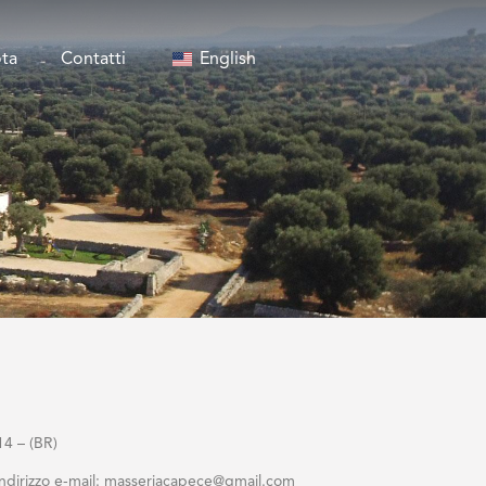
ta
Contatti
English
14 – (BR)
all’indirizzo e-mail: masseriacapece@gmail.com