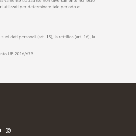
essivamente trattati (se non diversamente richiesto
ri utilizzati per determinare tale periodo a:
dati personali (art. 15), la rettifica (art. 16), la
amento UE 2016/679.