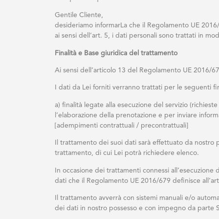
Gentile Cliente,
desideriamo informarLa che il Regolamento UE 2016/67
ai sensi dell’art. 5, i dati personali sono trattati in mo
Finalità e Base giuridica del trattamento
Ai sensi dell’articolo 13 del Regolamento UE 2016/67
I dati da Lei forniti verranno trattati per le seguenti fina
a) finalità legate alla esecuzione del servizio (richie
l’elaborazione della prenotazione e per inviare informa
[adempimenti contrattuali / precontrattuali]
Il trattamento dei suoi dati sarà effettuato da nostr
trattamento, di cui Lei potrà richiedere elenco.
In occasione dei trattamenti connessi all’esecuzion
dati che il Regolamento UE 2016/679 definisce all’art. 4
Il trattamento avverrà con sistemi manuali e/o automati
dei dati in nostro possesso e con impegno da parte S