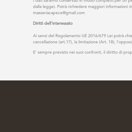
I dati saranno conservati in modo completo per un peri
dalla legge). Potrà richiedere maggiori informazioni in
masseriacapece@gmail.com
Diritti dell’interessato
Ai sensi del Regolamento UE 2016/679 Lei potrà chieder
cancellazione (art.17), la limitazione (Art. 18), l’opposiz
E’ sempre previsto nei suoi confronti, il diritto di pr