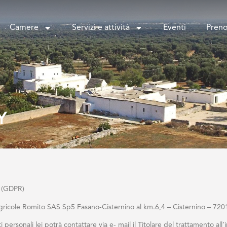
Camere
Servizi e attività
Eventi
Preno
Y
 (GDPR)
Agricole Romito SAS Sp5 Fasano-Cisternino al km.6,4 – Cisternino – 720
i personali lei potrà contattare via e- mail il Titolare del trattamento 