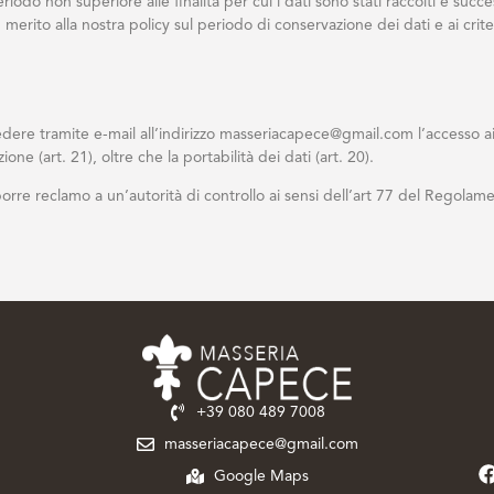
odo non superiore alle finalità per cui i dati sono stati raccolti e succ
 merito alla nostra policy sul periodo di conservazione dei dati e ai crite
e tramite e-mail all’indirizzo masseriacapece@gmail.com l’accesso ai suoi 
ione (art. 21), oltre che la portabilità dei dati (art. 20).
oporre reclamo a un’autorità di controllo ai sensi dell’art 77 del Regol
+39 080 489 7008‬
masseriacapece@gmail.com
Google Maps