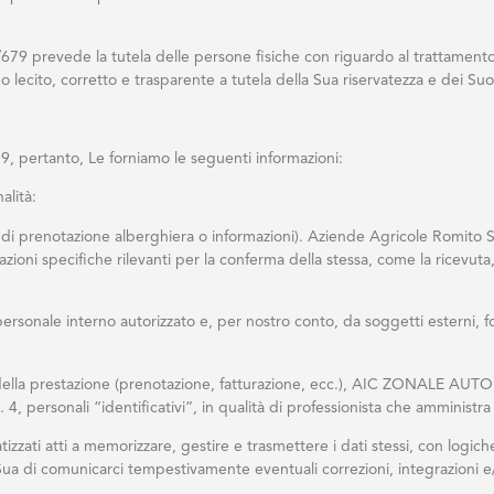
9 prevede la tutela delle persone fisiche con riguardo al trattamento 
do lecito, corretto e trasparente a tutela della Sua riservatezza e dei Suoi 
9, pertanto, Le forniamo le seguenti informazioni:
lità:
ste di prenotazione alberghiera o informazioni). Aziende Agricole Romito SA
zioni specifiche rilevanti per la conferma della stessa, come la ricevuta,
o personale interno autorizzato e, per nostro conto, da soggetti esterni,
e della prestazione (prenotazione, fatturazione, ecc.), AIC ZONALE A
, personali “identificativi”, in qualità di professionista che amministra l
zzati atti a memorizzare, gestire e trasmettere i dati stessi, con logiche 
ua di comunicarci tempestivamente eventuali correzioni, integrazioni 