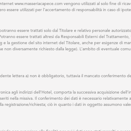
o internet www.masseriacapece.com vengono utilizzati al solo fine di ricava
o essere utilizzati per l’accertamento di responsabilità in caso di ipoteti
 potranno essere trattati solo dal Titolare e relativo personale autorizza
Potranno essere trattati altresì da Responsabili Esterni del Trattamento,
ng e la gestione del sito internet del Titolare, anche per esigenze di ma
i (se non diversamente richiesto dalla legge). L’ambito di eventuale comun
ecedente lettera a) non è obbligatorio, tuttavia il mancato conferimento de
ttronica agli indirizzi dell’Hotel, comporta la successiva acquisizione dell
seriti nella missiva. Il conferimento dei dati è necessario relativamente ai 
la registrazione/richiesta; ciò in quanto i dati in oggetto assumono vale